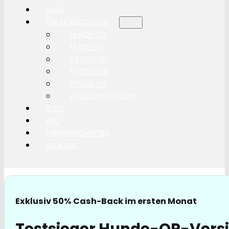
HOME
ONLINEABSCHLUSS
HUNDE-OP
HUNDE-KV
KATZEN-OP
KATZEN-KV
PFERDE-OP
PFERDE HAFTPLICHT
BLOG
FAQ
PARTNERSCHAFTEN
ÜBER UNS
Exklusiv 50% Cash-Back im ersten Monat
Testsieger Hunde-OP-Vers