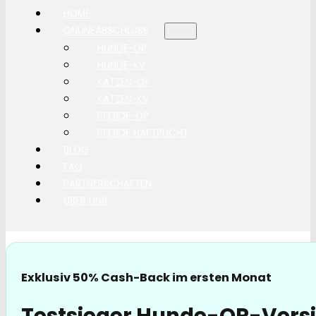
HOME
ONLINEABSCHLUSS
HUNDE-OP
HUNDE-KV
KATZEN-OP
KATZEN-KV
PFERDE-OP
PFERDE HAFTPLICHT
BLOG
FAQ
PARTNERSCHAFTEN
ÜBER UNS
Exklusiv 50% Cash-Back im ersten Monat
Testsieger Hunde-OP-Versi