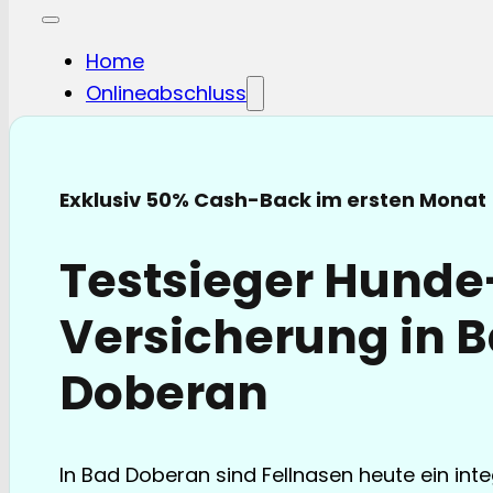
Home
Onlineabschluss
Hunde-OP
Hunde-KV
Katzen-OP
Exklusiv 50% Cash-Back im ersten Monat
Katzen-KV
Pferde-OP
Testsieger Hund
Pferde Haftplicht
Blog
Versicherung in 
FAQ
Partnerschaften
Doberan
Über uns
In Bad Doberan sind Fellnasen heute ein inte