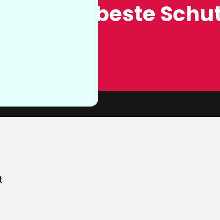
ung, der beste Schut
n sie nicht
von unserer