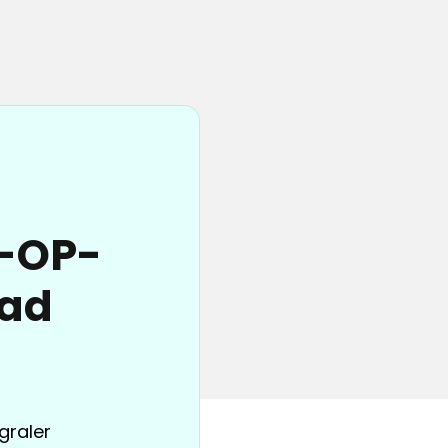
e-OP-
Bad
graler