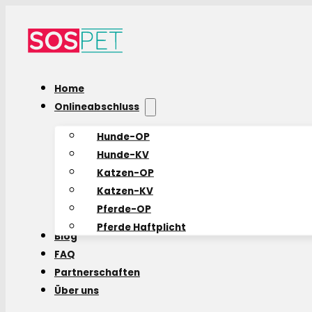
Home
Onlineabschluss
Hunde-OP
Hunde-KV
Katzen-OP
Katzen-KV
Pferde-OP
Pferde Haftplicht
Blog
FAQ
Partnerschaften
Über uns