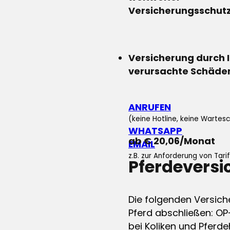
Versicherungsschut
Versicherung durch 
verursachte Schäde
ANRUFEN
(keine Hotline, keine Wartesc
WHATSAPP
ab € 20,06/Monat
EMAIL
z.B. zur Anforderung von Tar
Pferdevers
Die folgenden Versich
Pferd abschließen: OP
bei Koliken und Pferdeh