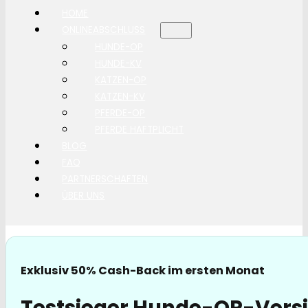
HOME
ONLINEABSCHLUSS
HUNDE-OP
HUNDE-KV
KATZEN-OP
KATZEN-KV
PFERDE-OP
PFERDE HAFTPLICHT
BLOG
FAQ
PARTNERSCHAFTEN
ÜBER UNS
Exklusiv 50% Cash-Back im ersten Monat
Testsieger Hunde-OP-Vers