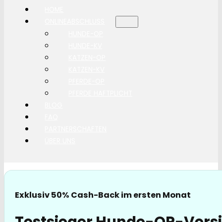
HOME
ONLINEABSCHLUSS
HUNDE-OP
HUNDE-KV
KATZEN-OP
KATZEN-KV
PFERDE-OP
PFERDE HAFTPLICHT
BLOG
FAQ
PARTNERSCHAFTEN
ÜBER UNS
Exklusiv 50% Cash-Back im ersten Monat
Testsieger Hunde-OP-Vers