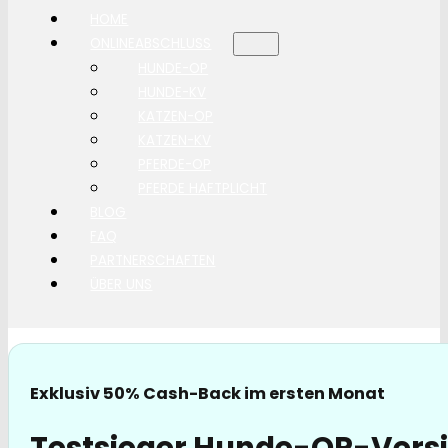
HOME
ONLINEABSCHLUSS
HUNDE-OP
HUNDE-KV
KATZEN-OP
KATZEN-KV
PFERDE-OP
PFERDE HAFTPLICHT
BLOG
FAQ
PARTNERSCHAFTEN
ÜBER UNS
Exklusiv 50% Cash-Back im ersten Monat
Testsieger Hunde-OP-Versi